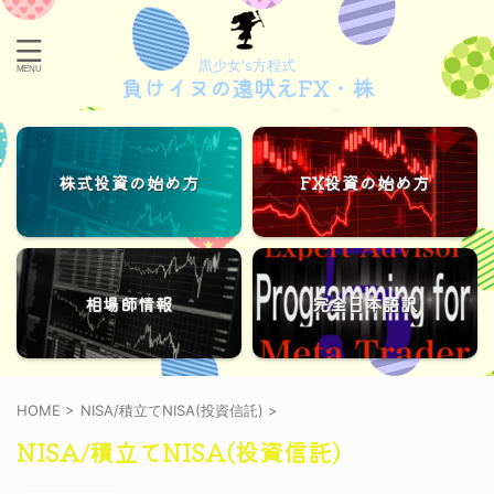
黒少女's方程式
負けイヌの遠吠えFX・株
株式投資の始め方
FX投資の始め方
相場師情報
完全日本語訳
HOME
>
NISA/積立てNISA(投資信託)
>
NISA/積立てNISA(投資信託)