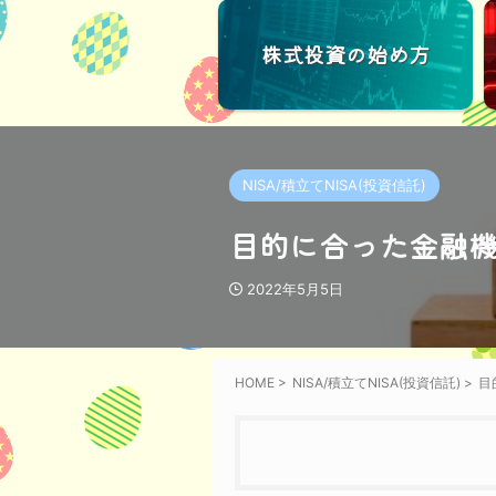
株式投資の始め方
NISA/積立てNISA(投資信託)
目的に合った金融機
2022年5月5日
HOME
>
NISA/積立てNISA(投資信託)
>
目