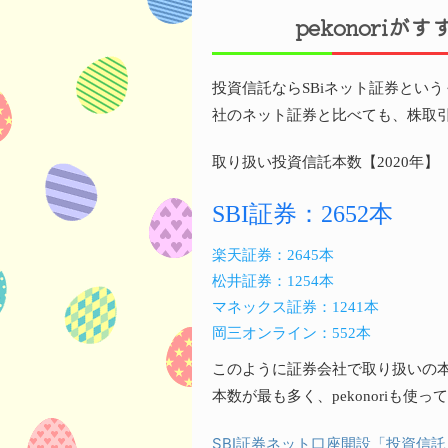
pekonori
投資信託ならSBiネット証券とい
社のネット証券と比べても、株取引
取り扱い投資信託本数【2020年】
SBI証券：2652本
楽天証券：2645本
松井証券：1254本
マネックス証券：1241本
岡三オンライン：552本
このように証券会社で取り扱いの
本数が最も多く、pekonoriも使
SBI証券ネット口座開設「投資信