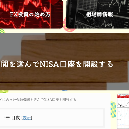
FX投資の始め方
相場師情報
関を選んでNISA口座を開設する
的に合った金融機関を選んでNISA口座を開設する
[
表示
]
目次