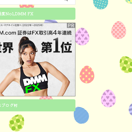
度No1,DMM FX
本ブログ村