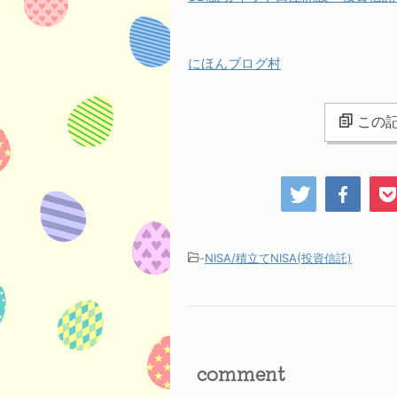
にほんブログ村
この記
-
NISA/積立てNISA(投資信託)
comment