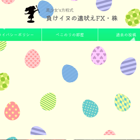
黒少女's方程式
負けイヌの遠吠えFX・株
ライバシーポリシー
ぺこのりの部屋
過去の投稿