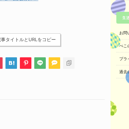
生
お問
事タイトルとURLをコピー
ぺこ
プラ
過去