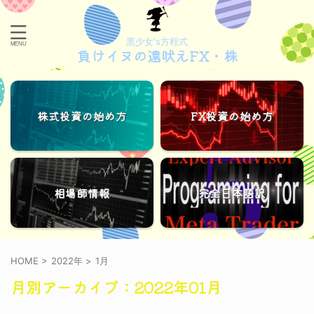
黒少女's方程式
負けイヌの遠吠えFX・株
株式投資の始め方
FX投資の始め方
相場師情報
完全日本語訳
HOME
>
2022年
>
1月
月別アーカイブ：2022年01月