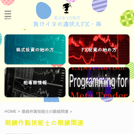
黒少女's方程式
負けイヌの遠吠えFX・株
株式投資の始め方
FX投資の始め方
相場師情報
完全日本語訳
HOME
>
眼鏡作製技能士の眼鏡関連
>
眼鏡作製技能士の眼鏡関連