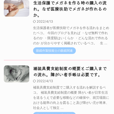
生活保護でメガネを作る時の購入の流
れ。なぜ医療扶助でメガネが作れるの
か。
2022/4/13
生活保護者が医療扶助でメガネを作る流れをまとめ
たペコ。 今回のブログを見れば ・なぜ無料で作れ
るのか ・限度額はいくらか ・どんな流れで作れる
のか が分かりやすく掲載されているペコ。 生 ...
眼鏡作製技能士の眼鏡関連
補装具費支給制度の概要とご購入まで
の流れ。障がい者手帳は必要です。
2022/4/13
補装具費支給制度でご購入する流れを解説するペ
コ。 補装具費支給制度の概要 障がい者が日常生活
を送るうえで必要な移動などの確保や、就労場面に
おける能率の向上を図ること及び障がい児が将来、
社会人として独立 ...