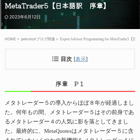
MetaTrader5【日本語訳 序章】
2023年6月12日
HOME
>
pekonoriブログ関連
>
Expert Advisor Programming for MetaTrad
[
表示
]
目次
序章 P１
メタトレーダー５の導入からほぼ８年が経過しまし
た。何年もの間、メタトレーダー５はその前身であ
るメタトレーダー４の人気に影を落としてきまし
た。最終的に、MetaQuotesはメタトレーダー５に含