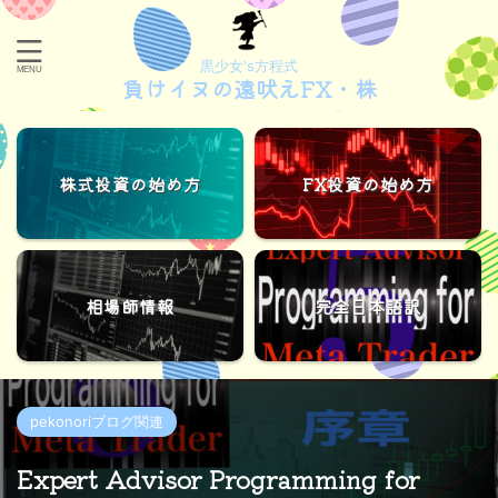
黒少女's方程式
負けイヌの遠吠えFX・株
株式投資の始め方
FX投資の始め方
相場師情報
完全日本語訳
pekonoriブログ関連
Expert Advisor Programming for