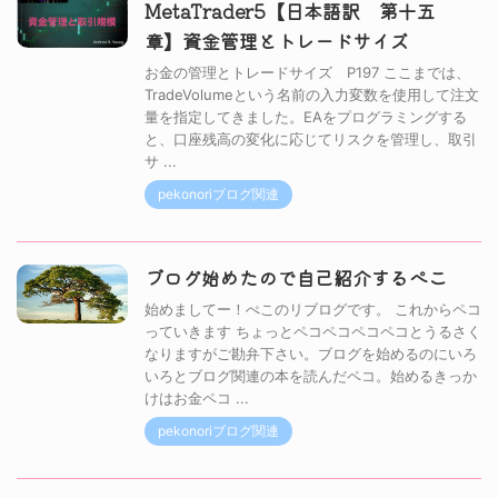
MetaTrader5【日本語訳 第十五
章】資金管理とトレードサイズ
お金の管理とトレードサイズ P197 ここまでは、
TradeVolumeという名前の入力変数を使用して注文
量を指定してきました。EAをプログラミングする
と、口座残高の変化に応じてリスクを管理し、取引
サ ...
pekonoriブログ関連
ブログ始めたので自己紹介するぺこ
始めましてー！ぺこのリブログです。 これからペコ
っていきます ちょっとペコペコペコペコとうるさく
なりますがご勘弁下さい。ブログを始めるのにいろ
いろとブログ関連の本を読んだペコ。始めるきっか
けはお金ペコ ...
pekonoriブログ関連