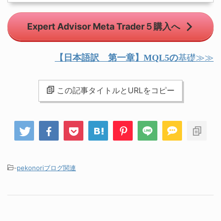
Expert Advisor Meta Trader５購入へ
基礎≫≫
【日本語訳 第一章】MQL5の
この記事タイトルとURLをコピー
-
pekonoriブログ関連