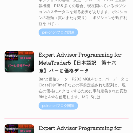
報機能 P135 多くの場合、現在開いているポジシ
ョンのステータスを知る必要があります。ポジショ
ンの種類（買いまたは売り）、ポジションが現在利
益を上げ ...
pekonoriブログ関連
Expert Advisor Programming for
MetaTrader5【日本語訳 第十六
章】バーと価格データ
Berと価格データ P203 MQL4では、バーデータに
Close[]やTime[]などの事前定義された配列と、現
在の価格にアクセスするために事前定義された変数
BidとAskを使用します。MQL5には ...
pekonoriブログ関連
Expert Advisor Programming for