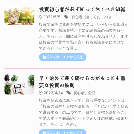
投資初心者が必ず知っておくべき知識
2022/5/5
初心者
,
知っておくべき
投資で確実に資産を増やすには、いろいろな知識が
必要です。知識を持たずに金融商品の売買を行う
と、あっという間に資産を減らしかねません。まず
は投資の世界で常識と言われる知識を身に着けて、
できるだけ安全な運 ...
相場師の株・FX情報関連
早く始めて長く続けるのがもっとも重
要な投資の鉄則
2022/4/14
初心者
,
投資
投資を始めるにあたって、最も重要なポイントは
「投資の目的と目標を決める」「とにかく早く始め
て継続する」の二つです。目的と目標を決めること
で購入すべき商品やポートフォリオの構成が決まり
ます。あとは、その ...
相場師の株・FX情報関連