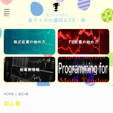
黒少女's方程式
負けイヌの遠吠えFX・株
株式投資の始め方
FX投資の始め方
相場師情報
完全日本語訳
HOME
>
初心者
初心者